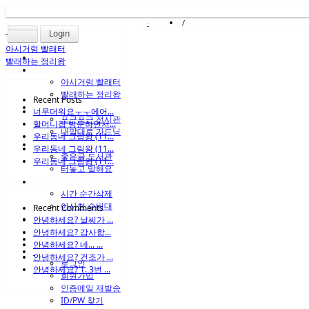
/
Login
아시거렁 빨래터
빨래하는 정리왕
아시거렁 빨래터
빨래하는 정리왕
Recent Posts
너무더워요ㅜㅜ에어...
포근포근 전시관
할머니집 방문하면서...
내맘대로 가드닝
우리동네 그림왕 (11...
우리동네 그림왕 (11...
좋은글 도서관
우리동네 그림왕 (11...
터놓고 말해요
시간 순간삭제
아사천 수비대
Recent Comments
안녕하세요? 날씨가 ...
안녕하세요? 감사합...
안녕하세요? 네... ...
안녕하세요? 건조가 ...
로그인
안녕하세요? 1. 3번 ...
회원가입
인증메일 재발송
ID/PW 찾기