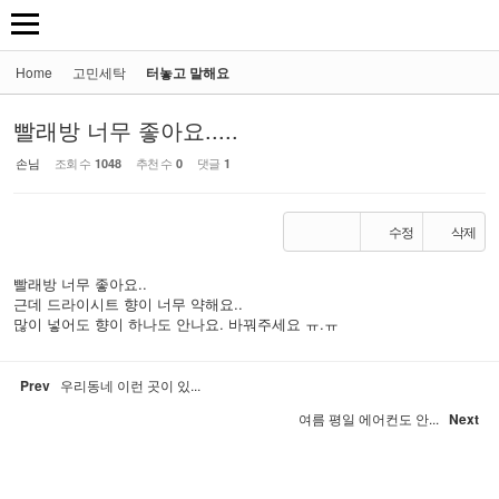
Home
고민세탁
터놓고 말해요
빨래방 너무 좋아요.....
손님
조회 수
추천 수
댓글
1048
0
1
수정
삭제
빨래방 너무 좋아요..
근데 드라이시트 향이 너무 약해요..
많이 넣어도 향이 하나도 안나요. 바꿔주세요 ㅠ.ㅠ
Prev
우리동네 이런 곳이 있...
여름 평일 에어컨도 안...
Next