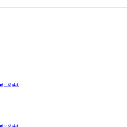
쇄
수정
삭제
쇄
수정
삭제