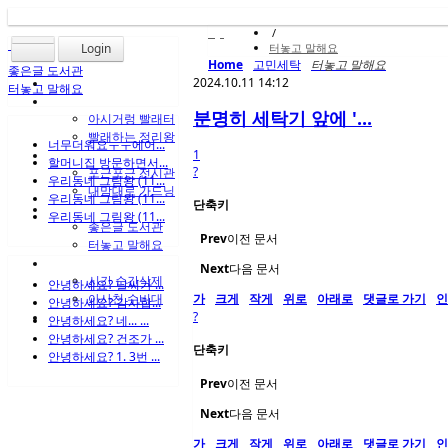
/
Login
터놓고 말해요
Home
고민세탁
터놓고 말해요
좋은글 도서관
2024.10.11 14:12
터놓고 말해요
분명히 세탁기 앞에 '...
아시거렁 빨래터
빨래하는 정리왕
너무더워요ㅜㅜ에어...
1
할머니집 방문하면서...
?
포근포근 전시관
우리동네 그림왕 (11...
내맘대로 가드닝
우리동네 그림왕 (11...
단축키
우리동네 그림왕 (11...
좋은글 도서관
Prev
이전 문서
터놓고 말해요
Next
다음 문서
시간 순간삭제
안녕하세요? 날씨가 ...
가
크게
작게
위로
아래로
댓글로 가기
인
아사천 수비대
안녕하세요? 감사합...
?
안녕하세요? 네... ...
안녕하세요? 건조가 ...
단축키
안녕하세요? 1. 3번 ...
Prev
이전 문서
Next
다음 문서
가
크게
작게
위로
아래로
댓글로 가기
인