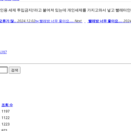
개인용 세제 투입금지)'라고 붙여져 있는데 개인세제를 가지고와서 넣고 빨래터
류가 많...
2024.12.02
빨래방 너무 좋아요.....
Next
빨래방 너무 좋아요.....
2024
by
니까?
검색
조회 수
2
1197
5
1122
2
1223
7
971