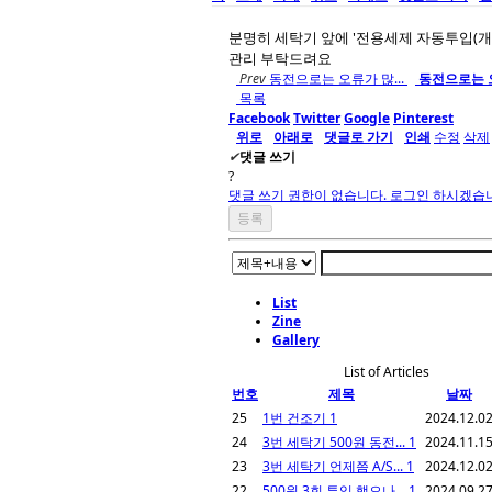
분명히 세탁기 앞에 '전용세제 자동투입(
관리 부탁드려요
Prev
동전으로는 오류가 많...
동전으로는 오
목록
Facebook
Twitter
Google
Pinterest
위로
아래로
댓글로 가기
인쇄
수정
삭제
✔
댓글 쓰기
?
댓글 쓰기 권한이 없습니다. 로그인 하시겠습
List
Zine
Gallery
List of Articles
번호
제목
날짜
25
1번 건조기
1
2024.12.0
24
3번 세탁기 500원 동전...
1
2024.11.1
23
3번 세탁기 언제쯤 A/S...
1
2024.12.0
22
500원 3회 투입 했으나...
1
2024.09.2