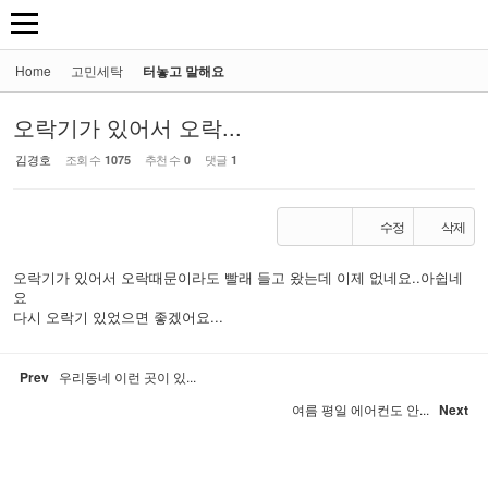
Home
고민세탁
터놓고 말해요
오락기가 있어서 오락...
김경호
조회 수
추천 수
댓글
1075
0
1
수정
삭제
오락기가 있어서 오락때문이라도 빨래 들고 왔는데 이제 없네요..아쉽네
요
다시 오락기 있었으면 좋겠어요...
Prev
우리동네 이런 곳이 있...
여름 평일 에어컨도 안...
Next